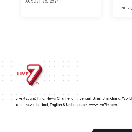
AUGUST 26, 2024
JUNE 21
Live7tv.com: Hindi News Channel of – Bengal, Bihar, Jharkhand, World
latest news in Hindi, English & Urdu, epaper- www.live7tv.com