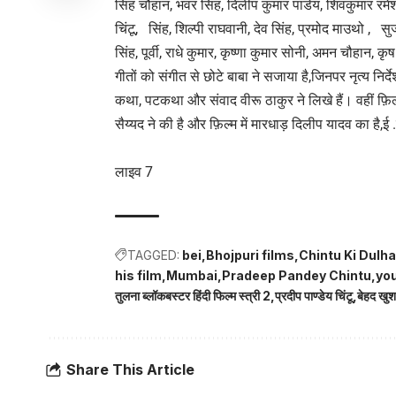
सिंह चौहान, भंवर सिंह, दिलीप कुमार पांडेय, शिवकुमार रम
चिंटू, सिंह, शिल्पी राघवानी, देव सिंह, प्रमोद माउथो , सुजान 
सिंह, पूर्वी, राधे कुमार, कृष्णा कुमार सोनी, अमन चौहान, कृ
गीतों को संगीत से छोटे बाबा ने सजाया है,जिनपर नृत्य नि
कथा, पटकथा और संवाद वीरू ठाकुर ने लिखे हैं। वहीं फ़िल्म 
सैय्यद ने की है और फ़िल्म में मारधाड़ दिलीप यादव का है,ई .
लाइव 7
TAGGED:
bei
Bhojpuri films
Chintu Ki Dulha
his film
Mumbai
Pradeep Pandey Chintu
yo
तुलना ब्लॉकबस्टर हिंदी फिल्म स्त्री 2
प्रदीप पाण्डेय चिंटू
बेहद खुश
Share This Article