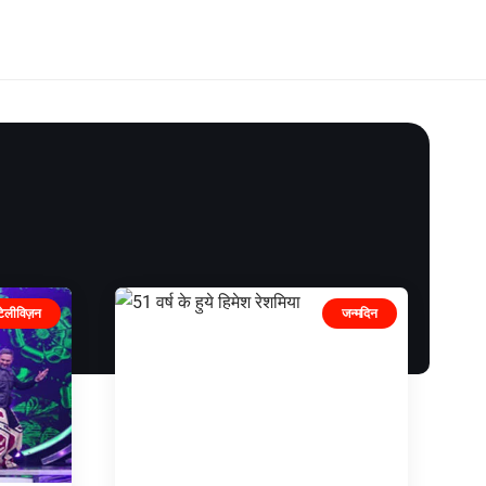
टेलीविज़न
जन्मदिन