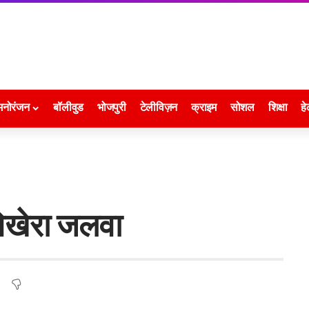
मनोरंजन
बॉलीवुड
भोजपुरी
टेलीविज़न
क्राइम
सोशल
शिक्षा
हे
बिखेरा जलवा