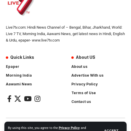
Live7tv.com: Hindi News Channel of – Bengal, Bihar, Jharkhand, World:
Live 7 TV, Morning India, Aawami News, get latest news in Hindi, English
& Urdu, epaper- www.live7tv.com
Quick Links
About US
Epaper
About us
Morning India
Advertise With us
Aawami News
Privacy Policy
Terms of Use
Contact us
2024- All Rights Reserved.
Live 7 tv
. Website Created by and
By using this site, you agree to the
Privacy Policy
and
ACCEPT