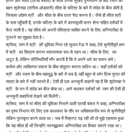
हराने और सीता (प्राची बंसल) के साथ उनके सुखद पुनर्मिलन के बाद रावण की
बहन शूर्पणखा (संगीता ओडवानी) सीता के चरित्र के बारे में संदेह के बीज बोती है,
जिसका उद्देश्य श्री और सीता के बीच दरार पैदा करना है। जैसे ही सीता श्री
के पास पहुँचती हैं, उनके चरित्र के बारे में कानाफूसी वानर सेना सहित दर्शकों में
फैल जाती है। यह सीता को अपनी पवित्रता साबित करने के लिए अग्निपरीक्षा से
गुजरने का सुझाव देता है।
श्रीमद् ायण में श्री की भूमिका निभा रहे सुजय रेऊ ने कहा, ऐसे चुनौतीपूर्ण क्षण
में श्री का चित्रण करना भावनात्मक रूप से गहन था। सीता के लिए का
अटूट है, लेकिन परिस्थितियाँ माँग करती हैं कि वे अपने धर्म का पालन करें।
कर्तव्य और व्यक्तिगत भावना के बीच संतुलन बनाना कठिन था। जहाँ दर्शकों को
श्री और रावण के बीच महायुद्ध के बारे में पता है, वहीं बहुत से लोग दिव्य युगल की
यात्रा के बारे में नहीं जानते हैं। ऐसी ही एक अनसुनी कहानी यह है कि शूर्पणखा ने
श्री के मन में संदेह का बीज बोया था। आगे चलकर दर्शकों को ायण की ऐसी ही
अनसुनी कहानियां देखने को मिलेंगी।
श्रीमद् ायण में मां सीता की भूमिका निभाने वाली प्राची बंसल ने कहा, अग्निपरीक्षा
का दृश्य निभाना मेरे लिए एक कलाकार के तौर पर अविश्वसनीय रूप से चुनौतीपूर्ण
लेकिन पुरस्कृत करने वाला था। जब मैं स्क्रिप्ट पढ़ रही थी तो मुझे एहसास हुआ
कि यह सीता ही थीं जिन्होंने जानबूझकर अग्निपरीक्षा का विचार सामने रखा था।