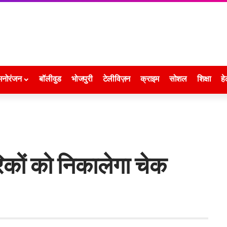
मनोरंजन
बॉलीवुड
भोजपुरी
टेलीविज़न
क्राइम
सोशल
शिक्षा
हे
िकों को निकालेगा चेक