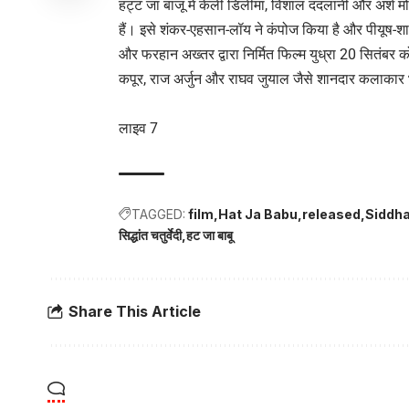
हट्ट जा बाजू में केली डिलीमा, विशाल ददलानी और अर्श 
हैं। इसे शंकर-एहसान-लॉय ने कंपोज किया है और पीयूष-शा
और फरहान अख्तर द्वारा निर्मित फिल्म युध्रा 20 सितंबर क
कपूर, राज अर्जुन और राघव जुयाल जैसे शानदार कलाकार भ
लाइव 7
TAGGED:
film
Hat Ja Babu
released
Siddha
सिद्धांत चतुर्वेदी
हट जा बाबू
Share This Article