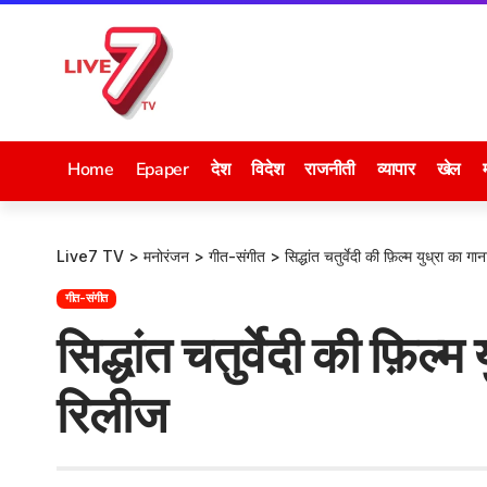
Home
Epaper
देश
विदेश
राजनीती
व्यापार
खेल
Live7 TV
>
मनोरंजन
>
गीत-संगीत
>
सिद्धांत चतुर्वेदी की फ़िल्म युध्रा का ग
गीत-संगीत
सिद्धांत चतुर्वेदी की फ़िल्म
रिलीज