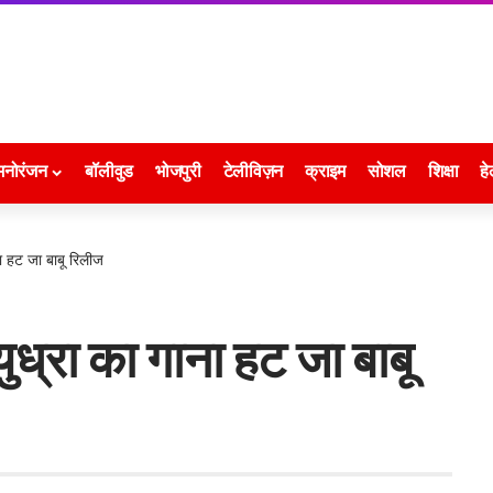
मनोरंजन
बॉलीवुड
भोजपुरी
टेलीविज़न
क्राइम
सोशल
शिक्षा
हे
ाना हट जा बाबू रिलीज
 युध्रा का गाना हट जा बाबू