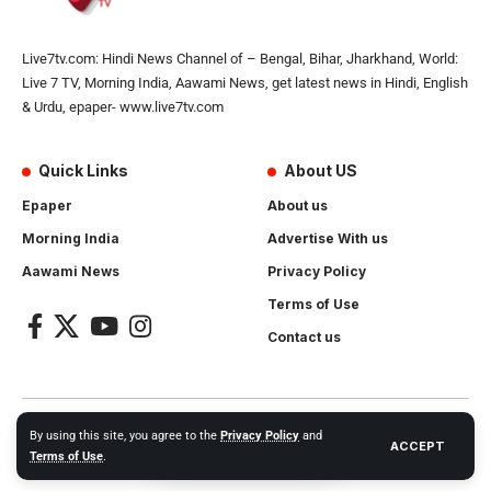
Live7tv.com: Hindi News Channel of – Bengal, Bihar, Jharkhand, World:
Live 7 TV, Morning India, Aawami News, get latest news in Hindi, English
& Urdu, epaper- www.live7tv.com
Quick Links
About US
Epaper
About us
Morning India
Advertise With us
Aawami News
Privacy Policy
Terms of Use
Contact us
2024- All Rights Reserved.
Live 7 tv
. Website Created by and
By using this site, you agree to the
Privacy Policy
and
ACCEPT
Maintanance by
Cotlas Web Solution
Terms of Use
.