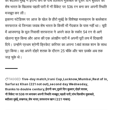
की बदौलत मुबंई ने ईरानी कप के पांच दिवसीय मुकाबले के दूसरे दिन बुधवार को
शेष भारत के खिलाफ पहली पारी में नौ विकेट पर 536 रन बना कर अपनी स्थिति
मजबूत कर ली।
इकाना स्टेडियम पर आज के खेल के हीरो मुबंई के विशेषज्ञ मध्यक्रम के बल्लेबाज
सरफराज थे जिनका जवाब शेष भारत के किसी भी गेंदबाज के पास नहीं था। यूपी
में आजमगढ़ के मूल निवासी सरफराज ने अपने कल के स्कोर 54 रन से आगे
खेलना शुरु किया और आज की एक अंतहीन पारी में अपनी पूरी लय में दिखायी
दिये। उन्होने प्रथम श्रेणी क्रिकेट करियर का अपना 14वां शतक शान के साथ
पूरा किया। वह अपने दोहरे शतक के दौरान 25 चौके और चार छक्के अब तक
जड़ चुके थे।
TAGGED:
five-day match
Irani Cup
Lucknow
Mumbai
Rest of In
Sarfaraz Khan (221 not out)
second day Wednesday
thanks to double century
ईरानी कप
दूसरे दिन बुधवार
दोहरे शतक
नौ विकेट पर 536 रन बनाकर अपनी स्थिति मजबूत
पहली पारी
पांच दिवसीय मुकाबले
बदौलत मुबंई
लखनऊ
शेष भारत
सरफराज खान (221 नाबाद)