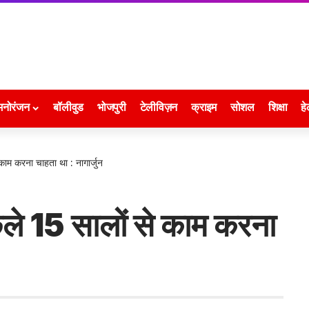
मनोरंजन
बॉलीवुड
भोजपुरी
टेलीविज़न
क्राइम
सोशल
शिक्षा
हे
काम करना चाहता था : नागार्जुन
छले 15 सालों से काम करना