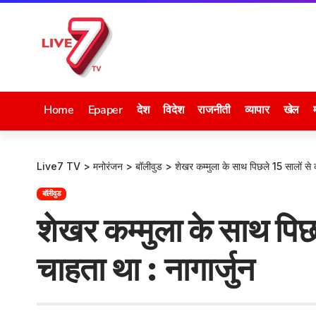
Home
Epaper
देश
विदेश
राजनीती
व्यापार
खेल
Live7 TV
>
मनोरंजन
>
बॉलीवुड
>
शेखर कम्मुला के साथ पिछले 15 सालों से 
बॉलीवुड
शेखर कम्मुला के साथ पि
चाहता था : नागार्जुन