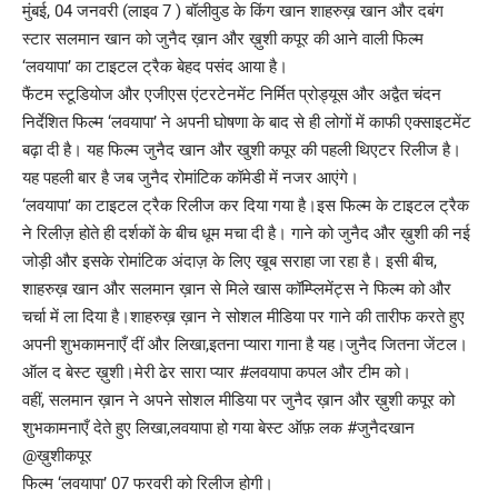
मुंबई, 04 जनवरी (लाइव 7 ) बॉलीवुड के किंग खान शाहरुख़ खान और दबंग
स्टार सलमान खान को जुनैद ख़ान और ख़ुशी कपूर की आने वाली फिल्म
‘लवयापा’ का टाइटल ट्रैक बेहद पसंद आया है।
फैंटम स्टूडियोज और एजीएस एंटरटेनमेंट निर्मित प्रोड्यूस और अद्वैत चंदन
निर्देशित फिल्म ‘लवयापा’ ने अपनी घोषणा के बाद से ही लोगों में काफी एक्साइटमेंट
बढ़ा दी है। यह फिल्म जुनैद खान और खुशी कपूर की पहली थिएटर रिलीज है।
यह पहली बार है जब जुनैद रोमांटिक कॉमेडी में नजर आएंगे।
‘लवयापा’ का टाइटल ट्रैक रिलीज कर दिया गया है।इस फिल्म के टाइटल ट्रैक
ने रिलीज़ होते ही दर्शकों के बीच धूम मचा दी है। गाने को जुनैद और ख़ुशी की नई
जोड़ी और इसके रोमांटिक अंदाज़ के लिए खूब सराहा जा रहा है। इसी बीच,
शाहरुख़ खान और सलमान ख़ान से मिले खास कॉम्प्लिमेंट्स ने फिल्म को और
चर्चा में ला दिया है।शाहरुख़ ख़ान ने सोशल मीडिया पर गाने की तारीफ करते हुए
अपनी शुभकामनाएँ दीं और लिखा,इतना प्यारा गाना है यह।जुनैद जितना जेंटल।
ऑल द बेस्ट ख़ुशी।मेरी ढेर सारा प्यार #लवयापा कपल और टीम को।
वहीं, सलमान ख़ान ने अपने सोशल मीडिया पर जुनैद ख़ान और ख़ुशी कपूर को
शुभकामनाएँ देते हुए लिखा,लवयापा हो गया बेस्ट ऑफ़ लक #जुनैदखान
@ख़ुशीकपूर
फिल्म ‘लवयापा’ 07 फरवरी को रिलीज होगी।