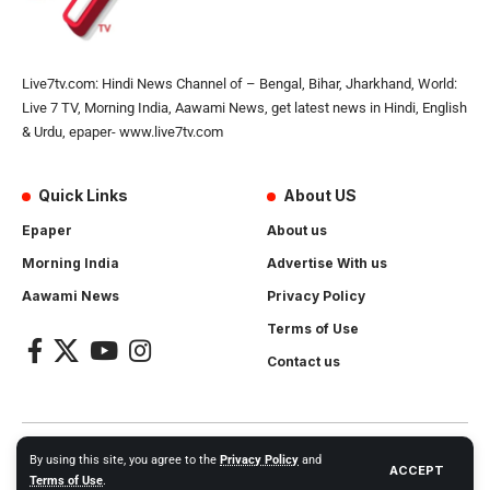
Live7tv.com: Hindi News Channel of – Bengal, Bihar, Jharkhand, World:
Live 7 TV, Morning India, Aawami News, get latest news in Hindi, English
& Urdu, epaper- www.live7tv.com
Quick Links
About US
Epaper
About us
Morning India
Advertise With us
Aawami News
Privacy Policy
Terms of Use
Contact us
2024- All Rights Reserved.
Live 7 tv
. Website Created by and
By using this site, you agree to the
Privacy Policy
and
ACCEPT
Maintanance by
Cotlas Web Solution
Terms of Use
.