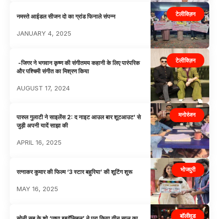
टेलीविज़न
नमस्ते आईडल सीजन दो का ग्रांड फिनाले संपन्न
JANUARY 4, 2025
टेलीविज़न
-जिगर ने भगवान कृष्ण की संगीतमय कहानी के लिए पारंपरिक
और पश्चिमी संगीत का मिश्रण किया
AUGUST 17, 2024
मनोरंजन
पारुल गुलाटी ने साइलेंस 2: द नाइट आउल बार शूटआउट’ से
जुड़ी अपनी यादें साझा की
APRIL 16, 2025
भोजपुरी
रत्नाकर कुमार की फिल्म ‘3 स्टार बहुरिया’ की शूटिंग शुरू
MAY 16, 2025
बॉलीवुड
सोनी सब के शो ‘पुष्पा इम्पॉसिबल’ ने पूरा किया तीन साल का