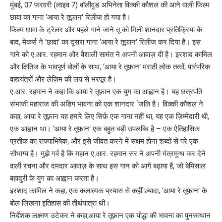
मुंबई, 07 फरवरी (लाइव 7) बॉलीवुड अभिनेता विक्की कौशल की आने वाली फिल्म
छावा का गाना ‘आया रे तूफ़ान’ रिलीज हो गया है।
फिल्म छावा के ट्रेलर और पहले गाने जाने तू को मिली शानदार प्रतिक्रिया के
बाद, मेकर्स ने ‘छावा’ का दूसरा गाना ‘आया रे तूफ़ान’ रिलीज कर दिया है। इस
गाने को ए.आर. रहमान और वैशाली सामंत ने अपनी आवाज़ दी है। इरशाद कामिल
और क्षितिज के भावपूर्ण बोलों के साथ, ‘आया रे तूफ़ान’ मराठी लोक तत्वों, पारंपरिक
वाद्ययंत्रों और लेज़िम की लय से भरपूर है।
ए.आर. रहमान ने कहा कि आया रे तूफ़ान एक युग का आह्वान है। यह छत्रपति
संभाजी महाराज की अडिग भावना को एक शानदार ंजलि है। विक्की कौशल ने
कहा, आया रे तूफ़ान यह हमारे लिए सिर्फ़ एक गाना नहीं था, यह एक ज़िम्मेदारी थी,
एक आह्वान था। ‘आया रे तूफ़ान’ एक बहुत बड़ी उपलब्धि है – एक ऐतिहासिक
प्रतीक का राज्याभिषेक, और इसे जीवंत करने में सक्षम होना शब्दों से परे एक
सौभाग्य है। मुझे गर्व है कि महान ए.आर. रहमान सर ने अपनी मंत्रमुग्ध कर देने
वाली रचना और दमदार आवाज़ के साथ इस गान को आगे बढ़ाया है, जो बेमिसाल
बहादुरी के युग का आह्वान करता है।
इरशाद कामिल ने कहा, एक कलात्मक प्रयास से कहीं ज़्यादा, ‘आया रे तूफ़ान’ के
बोल लिखना इतिहास की तीर्थयात्रा थी।
निर्देशक लक्ष्मण उटेकर ने कहा,आया रे तूफ़ान एक योद्धा की भावना का पुनरुत्थान