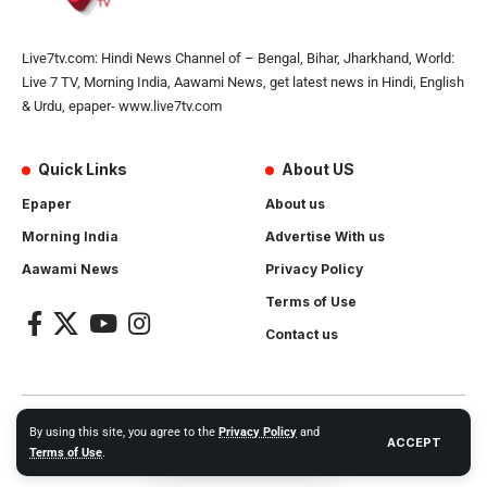
Live7tv.com: Hindi News Channel of – Bengal, Bihar, Jharkhand, World:
Live 7 TV, Morning India, Aawami News, get latest news in Hindi, English
& Urdu, epaper- www.live7tv.com
Quick Links
About US
Epaper
About us
Morning India
Advertise With us
Aawami News
Privacy Policy
Terms of Use
Contact us
2024- All Rights Reserved.
Live 7 tv
. Website Created by and
By using this site, you agree to the
Privacy Policy
and
ACCEPT
Maintanance by
Cotlas Web Solution
Terms of Use
.