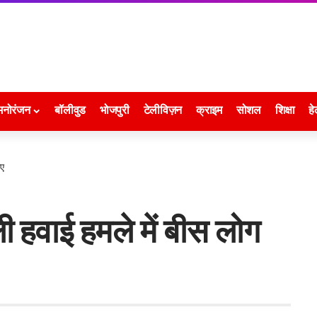
मनोरंजन
बॉलीवुड
भोजपुरी
टेलीविज़न
क्राइम
सोशल
शिक्षा
हे
गए
ली हवाई हमले में बीस लोग