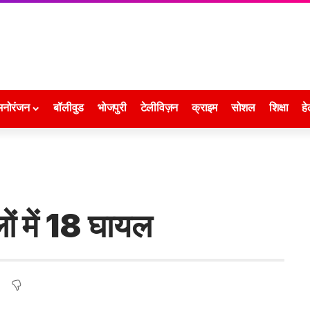
मनोरंजन
बॉलीवुड
भोजपुरी
टेलीविज़न
क्राइम
सोशल
शिक्षा
हे
ं में 18 घायल