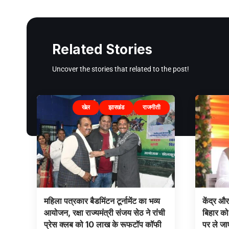
Related Stories
Uncover the stories that related to the post!
खेल
झारखंड
राजनीती
महिला पत्रकार बैडमिंटन टूर्नामेंट का भव्य
केंद्र औ
आयोजन, रक्षा राज्यमंत्री संजय सेठ ने रांची
बिहार को
प्रेस क्लब को 10 लाख के रूफटॉप कॉफी
पर ले जा