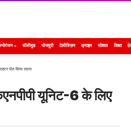
मनोरंजन
बॉलीवुड
भोजपुरी
टेलीविज़न
क्राइम
सोशल
शिक्षा
हे
िएक्टर पोत किया रवाना
 केएनपीपी यूनिट-6 के लिए