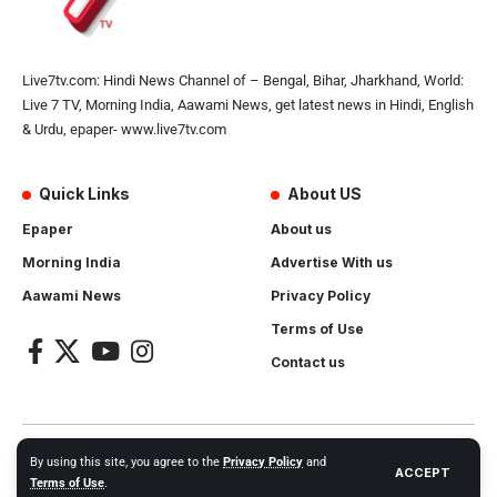
Live7tv.com: Hindi News Channel of – Bengal, Bihar, Jharkhand, World:
Live 7 TV, Morning India, Aawami News, get latest news in Hindi, English
& Urdu, epaper- www.live7tv.com
Quick Links
About US
Epaper
About us
Morning India
Advertise With us
Aawami News
Privacy Policy
Terms of Use
Contact us
2024- All Rights Reserved.
Live 7 tv
. Website Created by and
By using this site, you agree to the
Privacy Policy
and
ACCEPT
Maintanance by
Cotlas Web Solution
Terms of Use
.