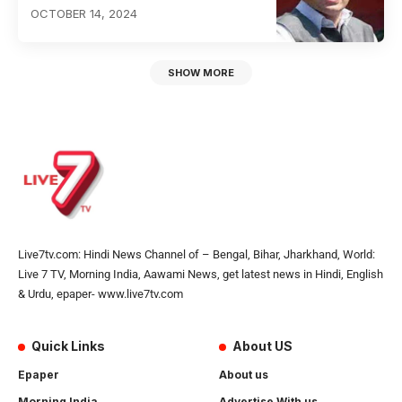
OCTOBER 14, 2024
SHOW MORE
Live7tv.com: Hindi News Channel of – Bengal, Bihar, Jharkhand, World:
Live 7 TV, Morning India, Aawami News, get latest news in Hindi, English
& Urdu, epaper- www.live7tv.com
Quick Links
About US
Epaper
About us
Morning India
Advertise With us