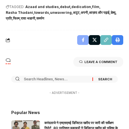
TAGGED:
Azaad and studies
debut
dedication
film
Rasha Thadani
towards
unwavering
अटूट
अपनी
आज़ाद और पढ़ाई
डेब्यू
प्रति
फिल्म
राशा थडानी
समर्पण
LEAVE A COMMENT
- ADVERTISEMENT -
Popular News
करंदलाजे ने एमएसएमई डिजिटल खरीद पर जारी की सर्वेक्षण
रिपोर्ट, 80 प्रतिशत इकाइयों ने डिजिटल खरीद को भविष्य के