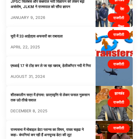
JPSC सिलेबस और कक्षपाल भर्ती विज्ञापन को लेकर बढ़ा
असंतोष, JLKM ने राज्यपाल को सौंपा ज्ञापन
देश
JANUARY 9, 2026
राजनीती
शिक्षा
राजनीती
यूपी में 33 आईएएस अफसरों का तबादला
APRIL 22, 2025
राजनीती
एमआई 17 से टोह कर ले जा रहा खराब, हेलीकॉप्टर नदी में गिरा
AUGUST 31, 2024
झारखंड
शीतकालीन सत्र में हंगामा: छात्रवृत्ति से लेकर फसल नुकसान
तक उठे तीखे सवाल
राजनीती
DECEMBER 8, 2025
राजनीती
राज्यसभा में मोबाइल डेटा प्लान्स का विषय, राघव चड्ढा ने
कहा- कंपनियां कर रही हैं अनयूज्ड डेटा की लूट