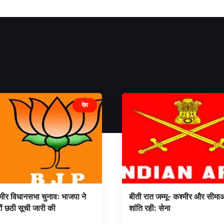
देश
्मीर विधानसभा चुनावः भाजपा ने
बीती रात जम्मू- कश्मीर और सीमाओ
ों छठी सूची जारी की
शांति रही: सेना