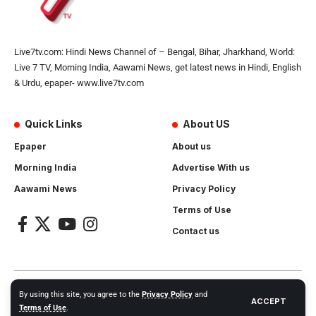
Live7tv.com: Hindi News Channel of – Bengal, Bihar, Jharkhand, World:
Live 7 TV, Morning India, Aawami News, get latest news in Hindi, English
& Urdu, epaper- www.live7tv.com
Quick Links
About US
Epaper
About us
Morning India
Advertise With us
Aawami News
Privacy Policy
Terms of Use
Contact us
2024- All Rights Reserved.
Live 7 tv
. Website Created by and
By using this site, you agree to the
Privacy Policy
and
ACCEPT
Maintanance by
Cotlas Web Solution
Terms of Use
.