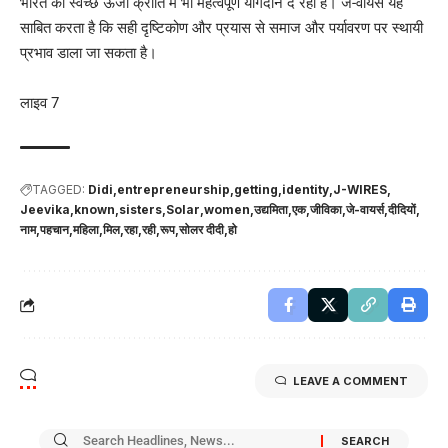
भारत की स्वच्छ ऊर्जा क्रांति में भी महत्वपूर्ण योगदान दे रही है। जे-वायर्स यह
साबित करता है कि सही दृष्टिकोण और प्रयास से समाज और पर्यावरण पर स्थायी
प्रभाव डाला जा सकता है।
लाइव 7
TAGGED:
Didi
entrepreneurship
getting
identity
J-WIRES
Jeevika
known
sisters
Solar
women
उद्यमिता
एक
जीविका
जे-वायर्स
दीदियों
नाम
पहचान
महिला
मिल
रहा
रही
रूप
सोलर दीदी
हो
LEAVE A COMMENT