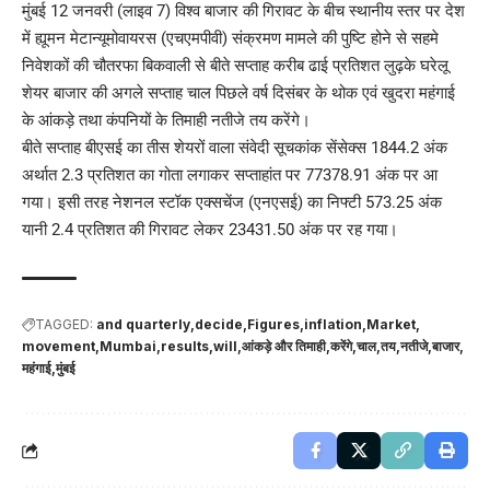
मुंबई 12 जनवरी (लाइव 7) विश्व बाजार की गिरावट के बीच स्थानीय स्तर पर देश
में ह्यूमन मेटान्यूमोवायरस (एचएमपीवी) संक्रमण मामले की पुष्टि होने से सहमे
निवेशकों की चौतरफा बिकवाली से बीते सप्ताह करीब ढाई प्रतिशत लुढ़के घरेलू
शेयर बाजार की अगले सप्ताह चाल पिछले वर्ष दिसंबर के थोक एवं खुदरा महंगाई
के आंकड़े तथा कंपनियों के तिमाही नतीजे तय करेंगे।
बीते सप्ताह बीएसई का तीस शेयरों वाला संवेदी सूचकांक सेंसेक्स 1844.2 अंक
अर्थात 2.3 प्रतिशत का गोता लगाकर सप्ताहांत पर 77378.91 अंक पर आ
गया। इसी तरह नेशनल स्टॉक एक्सचेंज (एनएसई) का निफ्टी 573.25 अंक
यानी 2.4 प्रतिशत की गिरावट लेकर 23431.50 अंक पर रह गया।
TAGGED:
and quarterly
decide
Figures
inflation
Market
movement
Mumbai
results
will
आंकड़े और तिमाही
करेंगे
चाल
तय
नतीजे
बाजार
महंगाई
मुंबई