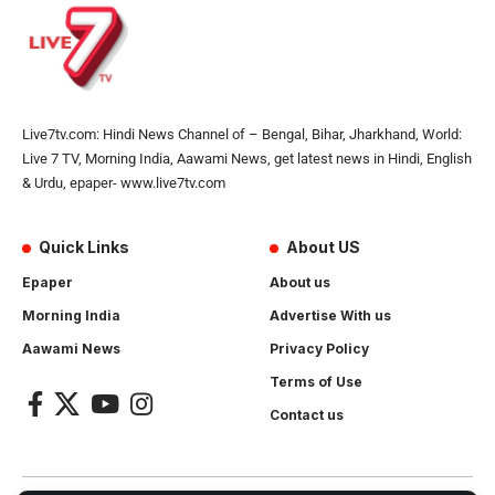
Live7tv.com: Hindi News Channel of – Bengal, Bihar, Jharkhand, World:
Live 7 TV, Morning India, Aawami News, get latest news in Hindi, English
& Urdu, epaper- www.live7tv.com
Quick Links
About US
Epaper
About us
Morning India
Advertise With us
Aawami News
Privacy Policy
Terms of Use
Contact us