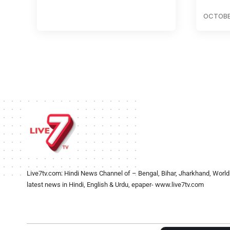
OCTOBER
Live7tv.com: Hindi News Channel of – Bengal, Bihar, Jharkhand, World
latest news in Hindi, English & Urdu, epaper- www.live7tv.com