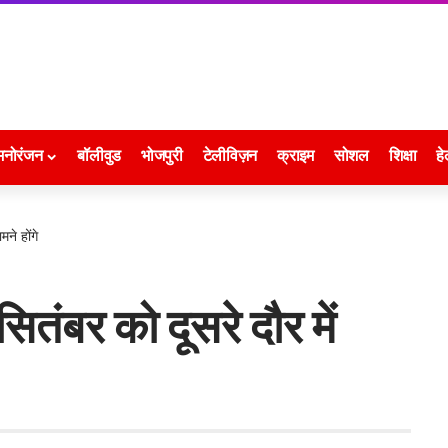
मनोरंजन
बॉलीवुड
भोजपुरी
टेलीविज़न
क्राइम
सोशल
शिक्षा
हे
ने होंगे
तंबर को दूसरे दौर में