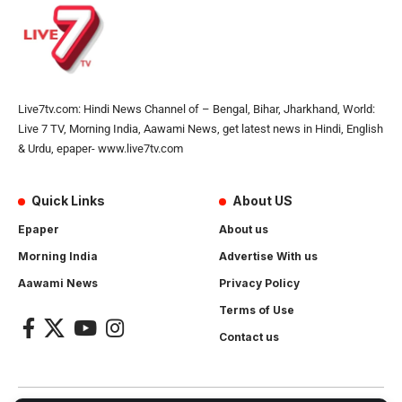
Live7tv.com: Hindi News Channel of – Bengal, Bihar, Jharkhand, World:
Live 7 TV, Morning India, Aawami News, get latest news in Hindi, English
& Urdu, epaper- www.live7tv.com
Quick Links
About US
Epaper
About us
Morning India
Advertise With us
Aawami News
Privacy Policy
Terms of Use
Contact us