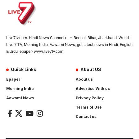
Live7tv.com: Hindi News Channel of – Bengal, Bihar, Jharkhand, World:
Live 7 TV, Morning India, Aawami News, get latest news in Hindi, English
& Urdu, epaper- www.live7tv.com
Quick Links
About US
Epaper
About us
Morning India
Advertise With us
Aawami News
Privacy Policy
Terms of Use
Contact us