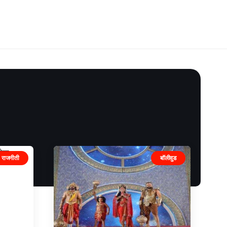
राजनीती
बॉलीवुड