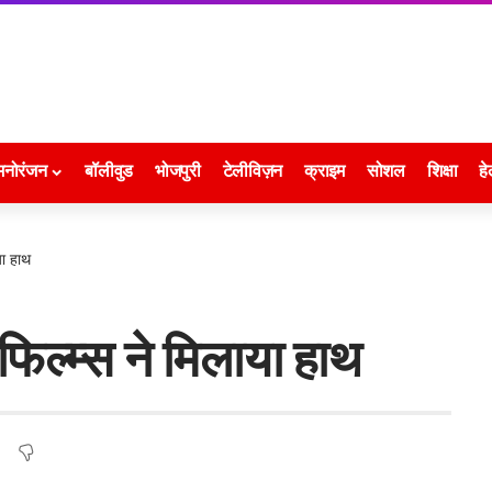
मनोरंजन
बॉलीवुड
भोजपुरी
टेलीविज़न
क्राइम
सोशल
शिक्षा
हे
या हाथ
िल्म्स ने मिलाया हाथ