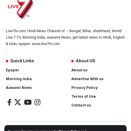
Live7tv.com: Hindi News Channel of – Bengal, Bihar, Jharkhand, World:
Live 7 TV, Morning India, Aawami News, get latest news in Hindi, English
& Urdu, epaper- www.live7tv.com
Quick Links
About US
Epaper
About us
Morning India
Advertise With us
Aawami News
Privacy Policy
Terms of Use
Contact us
2024- All Rights Reserved.
Live 7 tv
. Website Created by and