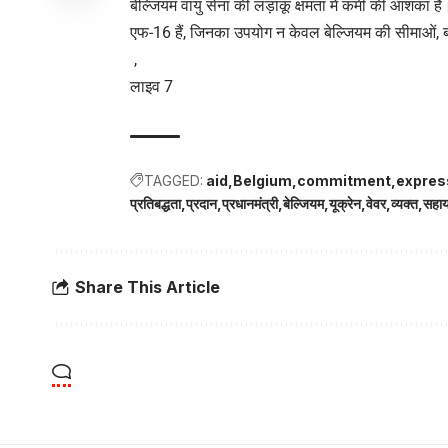
बेल्जियम वायु सेना की लड़ाकू क्षमता में कमी की आशंका है
एफ-16 हैं, जिनका उपयोग न केवल बेल्जियम की सीमाओं, बल
,
लाइव 7
TAGGED:
aid
Belgium
commitment
expres
प्रतिबद्धता
प्रदान
प्रधानमंत्री
बेल्जियम
यूक्रेन
वेवर
व्यक्त
सहा
Share This Article