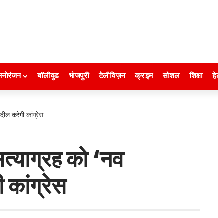
मनोरंजन
बॉलीवुड
भोजपुरी
टेलीविज़न
क्राइम
सोशल
शिक्षा
हे
्दील करेगी कांग्रेस
 सत्याग्रह को ‘नव
ी कांग्रेस