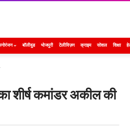
मनोरंजन
बॉलीवुड
भोजपुरी
टेलीविज़न
क्राइम
सोशल
शिक्षा
हे
त
ह का शीर्ष कमांडर अकील की