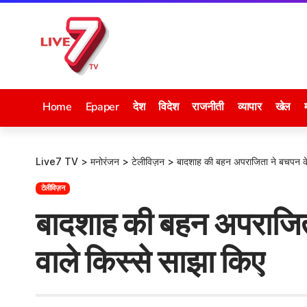
Home
Epaper
देश
विदेश
राजनीती
व्यापार
खेल
Live7 TV
>
मनोरंजन
>
टेलीविज़न
>
बादशाह की बहन अपराजिता ने बचपन के 
टेलीविज़न
बादशाह की बहन अपराजिता
वाले किस्से साझा किए