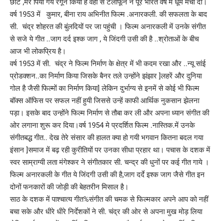
छोटे ,मेरे पिया गये रंगून किया है वहां से टेलीफून ने पूरे भारत वर्ष में धूम मचा दी।
वर्ष 1953 में कुमार, बीना राय अभिनीत फिल्म .अनारकली. की सफलता के बाद
सी. चंद्र शोहरत की बुंलदियों पर जा पहुंची । फिल्म अनारकली में उनके संगीत
से सजे ये गीत ..जाग दर्द इश्क जाग , ये जिंदगी उसी की है ..श्रोताओं के बीच
आज भी लोकप्रिय है।
वर्ष 1953 में सी. चंद्र ने फिल्म निर्माण के क्षेत्र में भी कदम रखा और ..न्यू सांई
प्रोडक्शन..का निर्माण किया जिसके बैनर तले उन्होंने झंझार ]लहरें और दुनिया
गोल है जैसी फिल्मों का निर्माण किया] लेकिन दुर्भाग्य से इनमें से कोई भी फिल्म
बॉक्स ऑफिस पर सफल नहीं हुयी जिससे उन्हें काफी आर्थिक नुकसान झेलना
पड़ा। इसके बाद उन्होंने फिल्म निर्माण से तौबा कर ली और अपना ध्यान संगीत की
ओर लगाना शुरू कर दिया।वर्ष 1954 मे प्रदर्शित फिल्म .नास्तिक.में उनके
संगीतबद्ध गीत.. देख तेरे संसार की हालत क्या हो गयी भगवान कितना बदल गया
इंसान ]समाज में बढ़ रही कुरीतियों पर उनका सीधा प्रहार था। पचास के दशक में
स्वर साम्राग्यी लता मंगेश्कर ने संगीतकार सी. चन्द्र की धुनों पर कई गीत गाये ।
फिल्म अनारकली के गीत ये जिंदगी उसी की है,जाग दर्दे इश्क जाग जैसे गीत इन
दोनों फनकारों की जोड़ी की बेहतरीन मिसाल है।
साठ के दशक में पाश्चात्य गीत%संगीत की चमक से फिल्मकार अपने आप को नहीं
बचा सके और धीरे धीरे निर्देशकों ने सी. चंद्र की ओर से अपना मुख मोड़ लिया