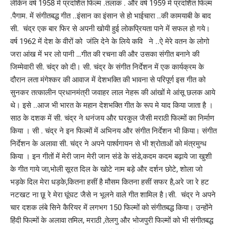
लेकिन वर्ष 1958 में प्रदर्शित फिल्म .तलाक . और वर्ष 1959 मे प्रदर्शित फिल्म
.पैगाम. में संगीतबद्ध गीत ..इंसान का इंसान से हो भाईचारा ..की कामयाबी के बाद
सी. चंद्र एक बार फिर से अपनी खोयी हुई लोकप्रियता पाने में सफल हो गये।
वर्ष 1962 में देश के वीरों को जंलि देने के लिये कवि ने ..ऐ मेरे वतन के लोगो
जरा आंख में भर लो पानी …गीत की रचना की और उसका संगीत बनाने की
जिम्मेवारी सी. चंद्र को दी। सी. चंद्र के संगीत निर्देशन में एक कार्यक्रम के
दौरान लता मंगेश्कर की आवाज में देशभक्ति की भावना से परिपूर्ण इस गीत को
सुनकर तत्कालीन प्रधानमंत्री जवाहर लाल नेहरू की आंखों मे आंसू छलक आये
थे। इसे ..आज भी भारत के महान देशभक्ति गीत के रूप मे याद किया जाता है ।
साठ के दशक में सी. चंद्र ने धनंजय और घरकुल जैसी मराठी फिल्मों का निर्माण
किया । सी . चंद्र ने इन फिल्मों में अभिनय और संगीत निर्देशन भी किया। संगीत
निर्देशन के अलावा सी. चंद्र ने अपने पार्श्वगायन से भी श्रोताओं को मंत्रमुग्ध
किया । इन गीतों में मेरी जान मेरी जान संडे के संडे,कदम कदम बढ़ाये जा खुशी
के गीत गाये जा,भोली सूरत दिल के खोटे नाम बड़े और दर्शन छोटे, शोला जो
भड़के दिल मेरा धड़के,कितना हसीं है मौसम कितना हसीं सफर है,अरे जा रे हट
नटखट ना छू रे मेरा घूंघट जैसे न भूलने वाले गीत शामिल है।सी. चंद्र ने अपने
चार दशक लंबे सिने कैरियर में लगभग 150 फिल्मों को संगीतबद्ध किया। उन्होंने
हिंदी फिल्मों के अलावा तमिल, मराठी ,तेलगु और भोजपुरी फिल्मों को भी संगीतबद्ध