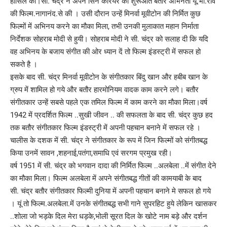
हासिल की।सी. चंद्र ने अपने सिने करियर की शुरूआत बतौर अभिनेता यू.भी.राव
की फिल्म.नागानंद.से की । उसी दौरान उन्हें मिनर्वा मूवीटोन की निर्मित कुछ
फिल्मों में अभिनय करने का मौका मिला, तभी उनकी मुलाकात महान निर्माता
निर्देशक सोहराब मोदी से हुयी। सोहराब मोदी ने सी. चंद्र को सलाह दी कि यदि
वह अभिनय के बजाय संगीत की ओर ध्यान दें तो फिल्म इंडस्ट्री में सफल हो
सकते है ।
इसके बाद सी. चंद्र मिनर्वा मूवीटोन के संगीतकार बिंदु खान और हबीब खान के
ग्रुप में शामिल हो गये और बतौर हारमोनियम वादक काम करने लगे। बतौर
संगीतकार उन्हें सबसे पहले एक तमिल फिल्म में काम करने का मौका मिला।वर्ष
1942 में प्रदर्शित फिल्म ..सुखी जीवन .. की सफलता के बाद सी. चंद्र कुछ हद
तक बतौर संगीतकार फिल्म इंडस्ट्री में अपनी पहचान बनाने में सफल रहे ।
चालीस के दशक में सी. चंद्र ने संगीतकार के रूप में जिन फिल्मों को संगीतबद्ध
किया उनमें सावन ,शहनाई,पतंगा,समाधि एवं सरगम प्रमुख रही।
वर्ष 1951 में सी. चंद्र को भगवान दादा की निर्मित फिल्म ..अलबेला ..में संगीत देने
का मौका मिला। फिल्म अलबेला में अपने संगीतबद्ध गीतों की कामयाबी के बाद
सी. चंद्र बतौर संगीतकार फिल्मी दुनिया में अपनी पहचान बनाने मे सफल हो गये
। यूं तो फिल्म.अलबेला.में उनके संगीतबद्ध सभी गाने सुपरहिट हुये लेकिन खासकर
..शोला जो भड़के दिल मेरा धड़के,भोली सूरत दिल के खोटे नाम बड़े और दर्शन