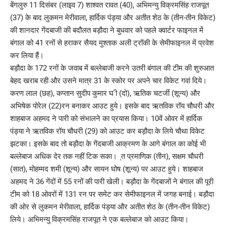
बेंगलुरु 11 दिसंबर (लाइव 7) शाश्वत रावत (40), अभिमन्‍यु विक्रमसिंह राजपूत
(37) के बाद लुकमन मेरीवाला, हार्दिक पंड्या और अतीत शेठ के (तीन-तीन विकेट)
की शानदार गेंदबाजी की बदौलत बड़ौदा ने बुधवार को पहले क्वार्टर फाइनल में
बंगाल को 41 रनों से हराकर सैयद मुश्ताक अली ट्रॉकी के सेमीफाइनल में प्रवेश
कर लिया हैं।
बड़ौदा के 172 रनों के जवाब में बल्लेबाजी करने उतरी बंगाल की टीम की शुरुआत
बेहद खराब रही और उसने मात्र 31 के स्कोर पर अपने चार विकेट गवां दिये।
करण लाल (छह), कप्तान सुदीप कुमार घ ी (दो), ऋतिक चटर्जी (शून्य) और
अभिषेक पोरेल (22)रन बनाकर आउट हुये। इसके बाद ऋतविक रॉय चौधरी और
शाहबाज अहमद ने पारी को संभालने का प्रयास किया। 10वें ओवर में हार्दिक
पंड्या ने ऋतविक रॉय चौधरी (29) को आउट कर बड़ौदा के लिये चौथा विकेट
झटका। इसके बाद तो बड़ौदा के गेंदबाजी आक्रमण के आगे बंगाल का कोई भी
बल्लेबाज अधिक देर तक नहीं टिक सका। ्त प्रमाणिक (तीन), सक्षम चौधरी
(सात), मोहम्मद शमी (शून्य) और सायन घोष (शून्य) पर आउट हुये। शाहबाज
अहमद ने 36 गेंदों में 55 रनों की पारी खेली। बड़ौदा के गेंदबाजों ने बंगाल की पूरी
टीम को 18 ओवरों में 131 रन पर समेट कर सेमीफाइनल में जगह बनाई। बड़ौदा
की ओर से लुकमन मेरीवाला, हार्दिक पंड्या और अतीत शेठ के (तीन-तीन विकेट)
लिये। अभिमन्‍यु विक्रमसिंह राजपूत ने एक बल्लेबाज को आउट किया।