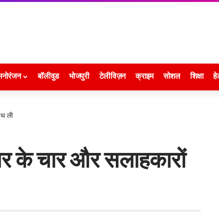
मनोरंजन
बॉलीवुड
भोजपुरी
टेलीविज़न
क्राइम
सोशल
शिक्षा
हे
पथ ली
कार के चार और सलाहकारों