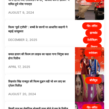
शमिल हुये परेश गनात्रा
AUGUST 9, 2024
गीत-संगीत
फिल्म ‘मुर्ग़ा ट्रॉफी’ : बच्चों के सपनों पर आधारित कहानी ने
बढ़ाई उत्सुकता
झारखंड
DECEMBER 2, 2025
टेलीविज़न
थिएटर
मनोरंजन
बॉलीवुड
कमल हासन की फिल्म ठग लाइफ का पहला गाना जिंगुचा कल
होगा रिलीज
भोजपुरी
APRIL 17, 2025
मनोरंजन
बॉलीवुड
विक्रांत सिंह राजपूत की फिल्म दुल्हन वही जो धन लाए का
ट्रेलर रिलीज़
AUGUST 20, 2024
गीत-संगीत
शिल्पी राज का रोमांटिक भोजपुरी गाना बोले ले हस के रिलीज