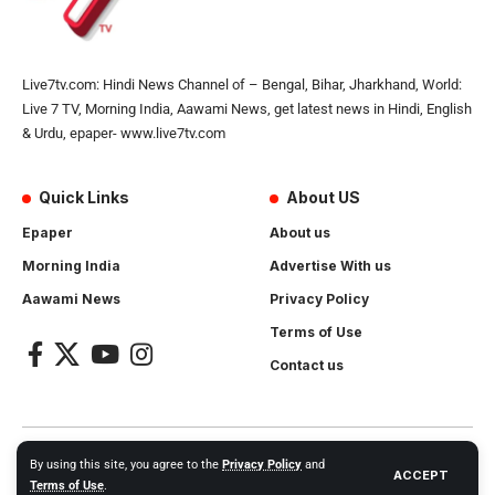
Live7tv.com: Hindi News Channel of – Bengal, Bihar, Jharkhand, World:
Live 7 TV, Morning India, Aawami News, get latest news in Hindi, English
& Urdu, epaper- www.live7tv.com
Quick Links
About US
Epaper
About us
Morning India
Advertise With us
Aawami News
Privacy Policy
Terms of Use
Contact us
2024- All Rights Reserved.
Live 7 tv
. Website Created by and
By using this site, you agree to the
Privacy Policy
and
ACCEPT
Maintanance by
Cotlas Web Solution
Terms of Use
.