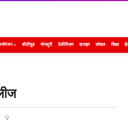
मनोरंजन
बॉलीवुड
भोजपुरी
टेलीविज़न
क्राइम
सोशल
शिक्षा
हे
िलीज