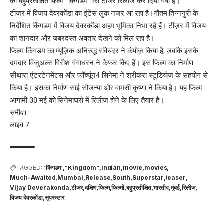
की बहुप्रतीक्षित फ़िल्म “किंगडम” का टीजर रिलीज कर दिया गया है।
टीज़र में विजय देवरकोंडा का इंटेंस लुक नजर आ रहा है।गौतम तिन्ननुरी के
निर्देशित किंगडम में विजय देवरकोंडा अहम भूमिका निभा रहे हैं। टीज़र में विजय
का शानदार और जबरदस्त अवतार देखने को मिल रहा है।
फिल्म किंगडम का म्यूज़िक अनिरुद्ध रविचंदर ने कंपोज़ किया है, जबकि इसके
दमदार विजुअल्स गिरीश गंगाधरन ने कैप्चर किए हैं। इस फिल्म का निर्माण
सीथारा एंटरटेनमेंट्स और फॉर्च्यून4 सिनेमा ने श्रीकरा स्टूडियोज के सहयोग से
किया है। इसका निर्माण साई सौजन्या और वामसी कृष्णा ने किया है। यह फिल्म
आगामी 30 मई को सिनेमाघरों में रिलीज़ होने के लिए तैयार है।
समीक्षा
लाइव 7
TAGGED:
‘किंगडम’
"Kingdom"
indian
movie
movies
Much-Awaited
Mumbai
Release
South
Superstar
teaser
Vijay Deverakonda
टीजर
दक्षिण
फिल्म
फिल्मों
बहुप्रतीक्षित
भारतीय
मुंबई
रिलीज
विजय देवरकोंडा
सुपरस्टार