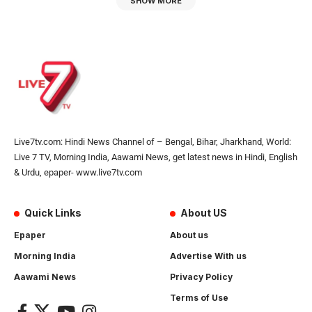
SHOW MORE
Live7tv.com: Hindi News Channel of – Bengal, Bihar, Jharkhand, World:
Live 7 TV, Morning India, Aawami News, get latest news in Hindi, English
& Urdu, epaper- www.live7tv.com
Quick Links
About US
Epaper
About us
Morning India
Advertise With us
Aawami News
Privacy Policy
Terms of Use