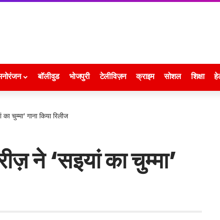
मनोरंजन
बॉलीवुड
भोजपुरी
टेलीविज़न
क्राइम
सोशल
शिक्षा
हे
 का चुम्मा’ गाना किया रिलीज
ज़ ने ‘सइयां का चुम्मा’