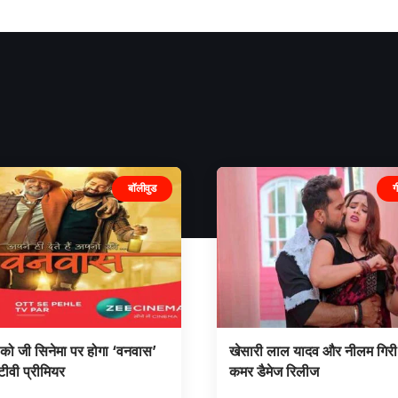
बॉलीवुड
ग
 को जी सिनेमा पर होगा ‘वनवास’
खेसारी लाल यादव और नीलम गिरी
 टीवी प्रीमियर
कमर डैमेज रिलीज