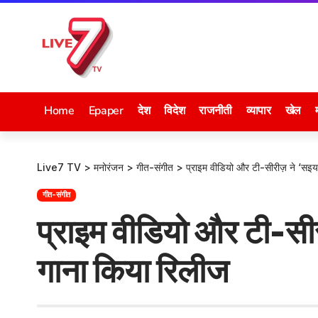
Home
Epaper
देश
विदेश
राजनीती
व्यापार
खेल
Live7 TV
>
मनोरंजन
>
गीत-संगीत
>
प्राइम वीडियो और टी-सीरीज़ ने ‘सइयां
गीत-संगीत
प्राइम वीडियो और टी-सीरी
गाना किया रिलीज