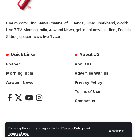
Live7tv.com: Hindi News Channel of – Bengal, Bihar, Jharkhand, World:
Live 7 TV, Morning India, Aawami News, get latest news in Hindi, English
& Urdu, epaper- www.live7tv.com
Quick Links
About US
Epaper
About us
Morning India
Advertise With us
Aawami News
Privacy Policy
Terms of Use
Contact us
2024- All Rights Reserved.
Live 7 tv
. Website Created by and
By using this site, you agree to the
Privacy Policy
and
ACCEPT
Maintanance by
Cotlas Web Solution
Terms of Use
.