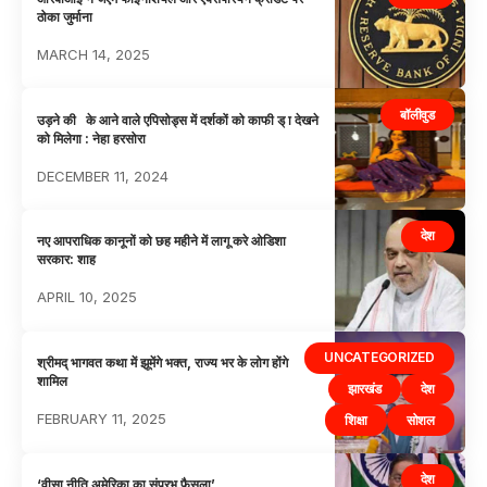
ठोका जुर्माना
MARCH 14, 2025
बॉलीवुड
उड़ने की के आने वाले एपिसोड्स में दर्शकों को काफी ड् ा देखने
को मिलेगा : नेहा हरसोरा
DECEMBER 11, 2024
देश
नए आपराधिक कानूनों को छह महीने में लागू करे ओडिशा
सरकार: शाह
APRIL 10, 2025
UNCATEGORIZED
श्रीमद् भागवत कथा में झूमेंगे भक्त, राज्य भर के लोग होंगे
शामिल
झारखंड
देश
FEBRUARY 11, 2025
शिक्षा
सोशल
देश
‘वीसा नीति अमेरिका का संप्रभु फैसला’