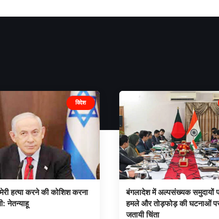
विदेश
मेरी हत्या करने की कोशिश करना
बंगलादेश में अल्पसंख्यक समुदायों
: नेतन्याहू
हमले और तोड़फोड़ की घटनाओं पर
जतायी चिंता