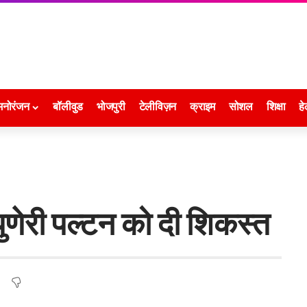
मनोरंजन
बॉलीवुड
भोजपुरी
टेलीविज़न
क्राइम
सोशल
शिक्षा
हे
े पुणेरी पल्टन को दी शिकस्त