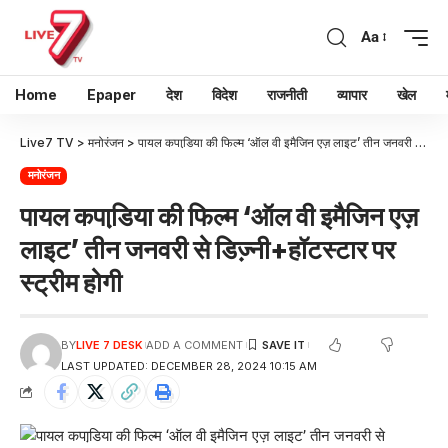
Aa
Home
Epaper
देश
विदेश
राजनीती
व्यापार
खेल
Live7 TV
>
मनोरंजन
>
पायल कपाडि़या की फिल्‍म ‘ऑल वी इमैजिन एज़ लाइट’ तीन जनवरी से डिज्‍़नी+हॉटस्‍टार पर स्‍ट्रीम होगी
मनोरंजन
पायल कपाडि़या की फिल्‍म ‘ऑल वी इमैजिन एज़
लाइट’ तीन जनवरी से डिज्‍़नी+हॉटस्‍टार पर
स्‍ट्रीम होगी
BY
LIVE 7 DESK
ADD A COMMENT
LAST UPDATED: DECEMBER 28, 2024 10:15 AM