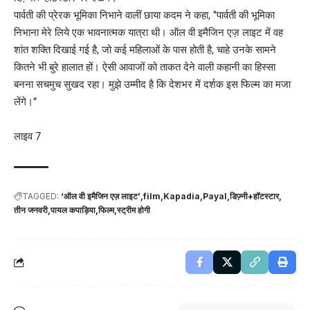
पार्वती की प्रेरक भूमिका निभाने वालीं छाया कदम ने कहा, ‘’पार्वती की भूमिका
निभाना मेरे लिये एक भावनात्‍मक यात्रा थी। ऑल वी इमैजिन एज़ लाइट में वह
शांत शक्ति दिखाई गई है, जो कई महिलाओं के पास होती है, चाहे उनके सामने
कितने भी बुरे हालात हों। ऐसी आवाजों को ताकत देने वाली कहानी का हिस्‍सा
बनना सचमुच सुखद रहा। मुझे उम्‍मीद है कि देशभर में दर्शक इस फिल्‍म का मजा
लेंगे।’’
लाइव 7
TAGGED:
‘ऑल वी इमैजिन एज़ लाइट’
film
Kapadia
Payal
डिज्‍़नी+हॉटस्‍टार
तीन जनवरी
पायल कपाड़िया
फिल्म
स्‍ट्रीम होगी