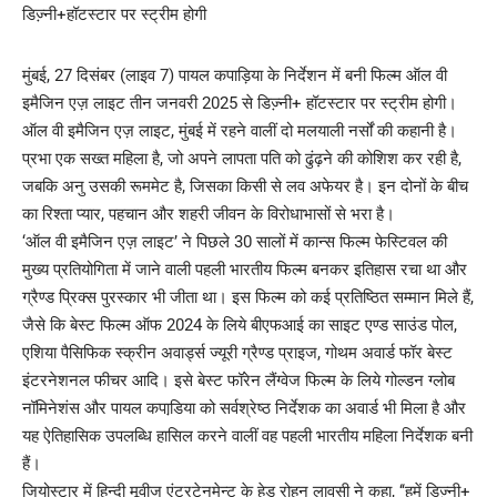
मुंबई, 27 दिसंबर (लाइव 7) पायल कपाड़िया के निर्देशन में बनी फिल्म ऑल वी
इमैजिन एज़ लाइट तीन जनवरी 2025 से डिज्‍़नी+ हॉटस्‍टार पर स्‍ट्रीम होगी।
ऑल वी इमैजिन एज़ लाइट, मुंबई में रहने वालीं दो मलयाली नर्सों की कहानी है।
प्रभा एक सख्‍त महिला है, जो अपने लापता पति को ढुंढ़ने की कोशिश कर रही है,
जबकि अनु उसकी रूममेट है, जिसका किसी से लव अफेयर है। इन दोनों के बीच
का रिश्‍ता प्‍यार, पहचान और शहरी जीवन के विरोधाभासों से भरा है।
‘ऑल वी इमैजिन एज़ लाइट’ ने पिछले 30 सालों में कान्‍स फिल्‍म फेस्टिवल की
मुख्‍य प्रति‍योगिता में जाने वाली पहली भारतीय फिल्‍म बनकर इतिहास रचा था और
ग्रैण्‍ड प्रिक्‍स पुरस्‍कार भी जीता था। इस फिल्‍म को कई प्रतिष्ठित सम्‍मान मिले हैं,
जैसे कि बेस्‍ट फिल्‍म ऑफ 2024 के लिये बीएफआई का साइट एण्‍ड साउंड पोल,
एशिया पैसिफिक स्‍क्रीन अवार्ड्स ज्‍यूरी ग्रैण्‍ड प्राइज, गोथम अवार्ड फॉर बेस्‍ट
इंटरनेशनल फीचर आदि। इसे बेस्‍ट फॉरेन लैंग्‍वेज फिल्‍म के लिये गोल्‍डन ग्‍लोब
नॉमिनेशंस और पायल कपाडि़या को सर्वश्रेष्ठ निर्देशक का अवार्ड भी मिला है और
यह ऐतिहासिक उपलब्धि हासिल करने वालीं वह पहली भारतीय महिला निर्देशक बनी
हैं।
जियोस्‍टार में हिन्‍दी मूवीज एंटरटेनमेन्‍ट के हेड रोहन लावसी ने कहा, ‘‘हमें डिज्‍़नी+