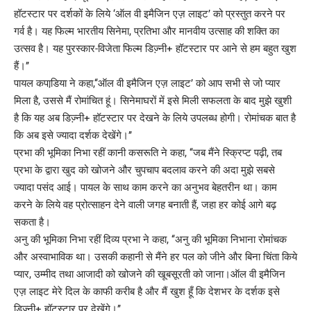
हॉटस्‍टार पर दर्शकों के लिये ‘ऑल वी इमैजिन एज़ लाइट’ को प्रस्‍तुत करने पर
गर्व है। यह फिल्‍म भारतीय सिनेमा, प्रतिभा और मानवीय उत्‍साह की शक्ति का
उत्‍सव है। यह पुरस्‍कार-विजेता फिल्‍म डिज्‍़नी+ हॉटस्‍टार पर आने से हम बहुत खुश
हैं।’’
पायल कपाडि़या ने कहा,‘‘ऑल वी इमैजिन एज़ लाइट’ को आप सभी से जो प्‍यार
मिला है, उससे मैं रोमांचित हूं। सिनेमाघरों में इसे मिली सफलता के बाद मुझे खुशी
है कि यह अब डिज्‍़नी+ हॉटस्‍टार पर देखने के लिये उपलब्‍ध होगी। रोमांचक बात है
कि अब इसे ज्‍यादा दर्शक देखेंगे।’’
प्रभा की भूमिका निभा रहीं कानी कसरूति ने कहा, ‘‘जब मैंने स्क्रिप्‍ट पढ़ी, तब
प्रभा के द्वारा खुद को खोजने और चुपचाप बदलाव करने की अदा मुझे सबसे
ज्‍यादा पसंद आई। पायल के साथ काम करने का अनुभव बेहतरीन था। काम
करने के लिये वह प्रोत्‍साहन देने वाली जगह बनाती हैं, जहा हर कोई आगे बढ़
सकता है।
अनु की भूमिका निभा रहीं दिव्‍य प्रभा ने कहा, ‘‘अनु की भूमिका निभाना रोमांचक
और अस्‍वाभाविक था। उसकी कहानी से मैंने हर पल को जीने और बिना चिंता किये
प्‍यार, उम्‍मीद तथा आजादी को खोजने की खूबसूरती को जाना।ऑल वी इमैजिन
एज़ लाइट मेरे दिल के काफी करीब है और मैं खुश हूँ कि देशभर के दर्शक इसे
डिज्‍़नी+ हॉटस्‍टार पर देखेंगे।’’