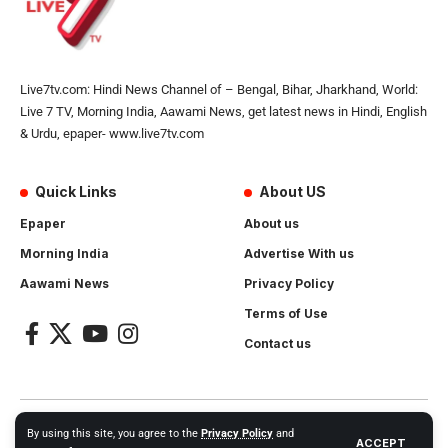
Live7tv.com: Hindi News Channel of – Bengal, Bihar, Jharkhand, World:
Live 7 TV, Morning India, Aawami News, get latest news in Hindi, English
& Urdu, epaper- www.live7tv.com
Quick Links
About US
Epaper
About us
Morning India
Advertise With us
Aawami News
Privacy Policy
Terms of Use
Contact us
2024- All Rights Reserved.
Live 7 tv
. Website Created by and
By using this site, you agree to the
Privacy Policy
and
ACCEPT