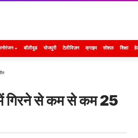
मनोरंजन
बॉलीवुड
भोजपुरी
टेलीविज़न
क्राइम
सोशल
शिक्षा
हे
मौत
में गिरने से कम से कम 25