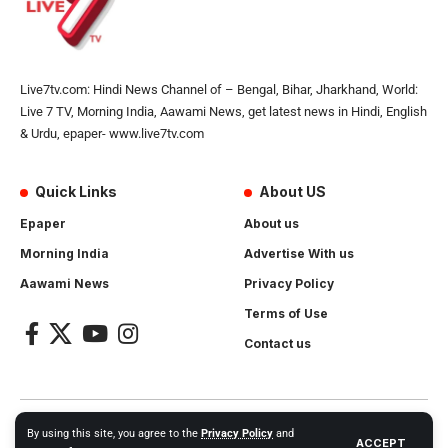
Live7tv.com: Hindi News Channel of – Bengal, Bihar, Jharkhand, World:
Live 7 TV, Morning India, Aawami News, get latest news in Hindi, English
& Urdu, epaper- www.live7tv.com
Quick Links
About US
Epaper
About us
Morning India
Advertise With us
Aawami News
Privacy Policy
Terms of Use
Contact us
2024- All Rights Reserved.
Live 7 tv
. Website Created by and
By using this site, you agree to the
Privacy Policy
and
ACCEPT