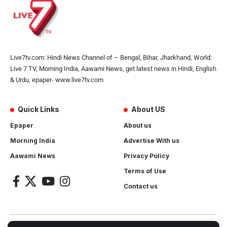
Live7tv.com: Hindi News Channel of – Bengal, Bihar, Jharkhand, World:
Live 7 TV, Morning India, Aawami News, get latest news in Hindi, English
& Urdu, epaper- www.live7tv.com
Quick Links
About US
Epaper
About us
Morning India
Advertise With us
Aawami News
Privacy Policy
Terms of Use
Contact us