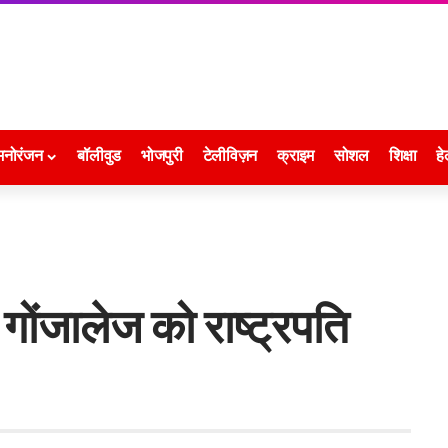
मनोरंजन
बॉलीवुड
भोजपुरी
टेलीविज़न
क्राइम
सोशल
शिक्षा
हे
 गोंजालेज को राष्ट्रपति