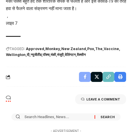
मंकी पॉक्स बहुत हद तक शारीरिक संपर्क से फैलता है और इसे कोविड-19 की तरह
हवा से फैलने वाला संक्रमण नहीं माना जाता है।
,
लाइव 7
TAGGED:
Approved
Monkey
New Zealand
Pox
The
Vaccine
Wellington
दी
न्यूजीलैंड
पॉक्स
मंकी
मंजूरी
वेलिंगटन
वैक्सीन
LEAVE A COMMENT
- ADVERTISEMENT -